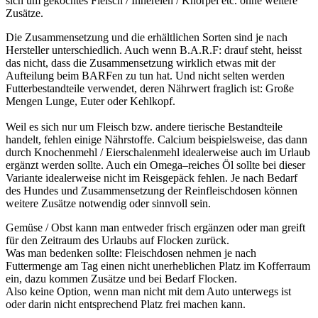
sich um gekochtes Fleisch / Innereien / Knorpel etc. ohne weitere
Zusätze.
Die Zusammensetzung und die erhältlichen Sorten sind je nach
Hersteller unterschiedlich. Auch wenn B.A.R.F: drauf steht, heisst
das nicht, dass die Zusammensetzung wirklich etwas mit der
Aufteilung beim BARFen zu tun hat. Und nicht selten werden
Futterbestandteile verwendet, deren Nährwert fraglich ist: Große
Mengen Lunge, Euter oder Kehlkopf.
Weil es sich nur um Fleisch bzw. andere tierische Bestandteile
handelt, fehlen einige Nährstoffe. Calcium beispielsweise, das dann
durch Knochenmehl / Eierschalenmehl idealerweise auch im Urlaub
ergänzt werden sollte. Auch ein Omega–reiches Öl sollte bei dieser
Variante idealerweise nicht im Reisgepäck fehlen. Je nach Bedarf
des Hundes und Zusammensetzung der Reinfleischdosen können
weitere Zusätze notwendig oder sinnvoll sein.
Gemüse / Obst kann man entweder frisch ergänzen oder man greift
für den Zeitraum des Urlaubs auf Flocken zurück.
Was man bedenken sollte: Fleischdosen nehmen je nach
Futtermenge am Tag einen nicht unerheblichen Platz im Kofferraum
ein, dazu kommen Zusätze und bei Bedarf Flocken.
Also keine Option, wenn man nicht mit dem Auto unterwegs ist
oder darin nicht entsprechend Platz frei machen kann.