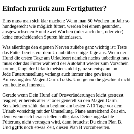
Einfach zurück zum Fertigfutter?
Eins muss man sich klar machen: Wenn man 50 Wochen im Jahr so
hundegerecht wie möglich füttert, werden bei einem gesunden,
ausgewachsenen Hund zwei Wochen (oder auch drei, oder vier)
keine entscheidenden Spuren hinterlassen.
Was allerdings den eigenen Nerven zuliebe ganz wichtig ist: Teste
das Futter bereits vor dem Urlaub über einige Tage aus. Wenn der
Hund die ersten Tage am Urlaubsort nämlich nachts unbedingt raus
muss oder das Futter während der Autofahrt wieder zum Vorschein
kommt, fängt der Urlaub meistens nicht ganz so entspannt an.
Jede Futterumstellung verlangt auch immer eine gewissen
Anpassung des Magen-Darm-Trakts. Und genau die geschieht nicht
von heute auf morgen.
Gerade wenn Dein Hund auf Ortsveränderungen leicht gestresst
reagiert, er bereits älter ist oder generell zu den Magen-Darm-
Sensibelchen zählt, dann beginne am besten 7-10 Tage vor dem
Urlaub vorsichtig mit der Umstellung. Plane ausreichend Zeit ein,
denn wenn sich herausstellen sollte, dass Deine angedachte
Fütterung nicht vertragen wird, dann brauchst Du einen Plan B.
Und ggffls noch etwas Zeit, diesen Plan B vorzubereiten.