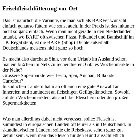
Frischfleischfütterung vor Ort
Das ist natürlich die Variante, die man sich als BARFer wünscht –
einfach genauso füttern wie sonst auch. In der Praxis ist das mitunter
nicht so ganz einfach. Wenn man nicht gerade in den Niederlanden
urlaubt, wo BARF oft zwischen Pizza, Frikandel und Bamischijf im
TK-Regal steht, ist die BARF-(Shop)-Dichte außerhalb
Deutschlands meistens nicht ganz so hoch.
Es macht also durchaus Sinn, vor dem Urlaub im Ausland schon
mal ein bißchen im Netz zu recherchieren: Gibt es Wochenmärkte in
der Nähe?
Grössere Supermärkte wie Tesco, Spar, Auchan, Billa oder
Carrefour?
In südlichen Ländern hat man oft auch eine gute Auswahl an
Innereien und zumindest an fleischigen Geflügelknochen. Sowohl
auf den Wochenmärkten, als auch bei Fleischern oder den großen
Supermarktketten.
Was man allerdings dabei nicht vergessen sollte: Fleisch ist
zumindest in europäischen Länden oft teurer als in Deutschland. In
skandinavischen Ländern sollte die Reisekasse schon ganz gut
gefüllt sein, wenn man das Fleisch für den Hund ausschließlich