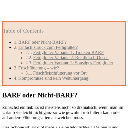
Table of Contents
BARF oder Nicht-BARF?
Einfach zurück zum Fertigfutter?
Fertigfutter-Variante 1: Trocken-BARF
Fertigfutter-Variante 2: Reinfleisch-Dosen
Fertigfutter Variante 3: Sonstiges Fertigfutter
Frischfütterung – wie?
Frischfleischfütterung vor Ort
Kompromisse sind kein Weltuntergang!
BARF oder Nicht-BARF?
Zunächst einmal: Es ist meistens nicht so dramatisch, wenn man im
Urlaub vielleicht nicht ganz so wie gewohnt roh füttern kann oder
auf andere Fütterungsarten ausweichen muss.
Das Schöne ist: Es gibt mehr als eine Möglichkeit, Deinen Hund