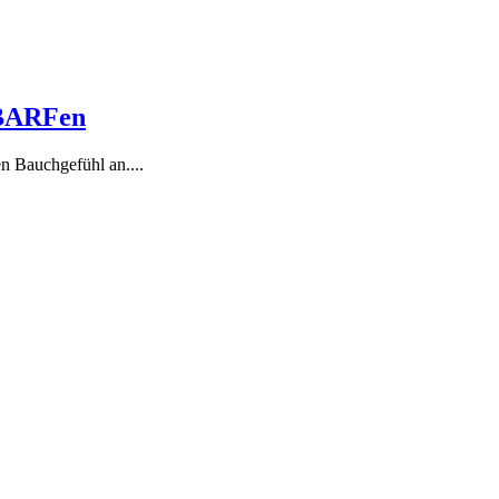
u BARFen
en Bauchgefühl an....