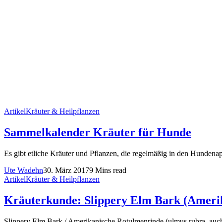
Artikel
Kräuter & Heilpflanzen
Sammelkalender Kräuter für Hunde
Es gibt etliche Kräuter und Pflanzen, die regelmäßig in den Hundenapf
Ute Wadehn
30. März 2017
9 Mins read
Artikel
Kräuter & Heilpflanzen
Kräuterkunde: Slippery Elm Bark (Ameri
Slippery Elm Bark / Amerikanische Rotulmenrinde (ulmus rubra, auch