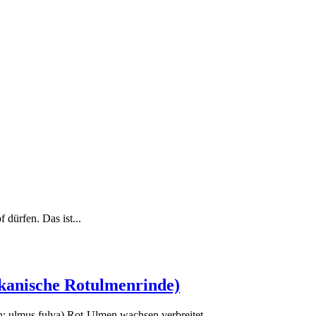
 dürfen. Das ist...
kanische Rotulmenrinde)
: ulmus fulva) Rot-Ulmen wachsen verbreitet...