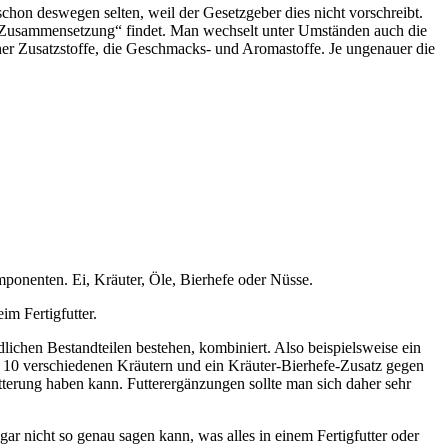
schon deswegen selten, weil der Gesetzgeber dies nicht vorschreibt.
er „Zusammensetzung“ findet. Man wechselt unter Umständen auch die
er Zusatzstoffe, die Geschmacks- und Aromastoffe. Je ungenauer die
.
mponenten. Ei, Kräuter, Öle, Bierhefe oder Nüsse.
eim Fertigfutter.
lichen Bestandteilen bestehen, kombiniert. Also beispielsweise ein
ls 10 verschiedenen Kräutern und ein Kräuter-Bierhefe-Zusatz gegen
ütterung haben kann. Futterergänzungen sollte man sich daher sehr
 nicht so genau sagen kann, was alles in einem Fertigfutter oder