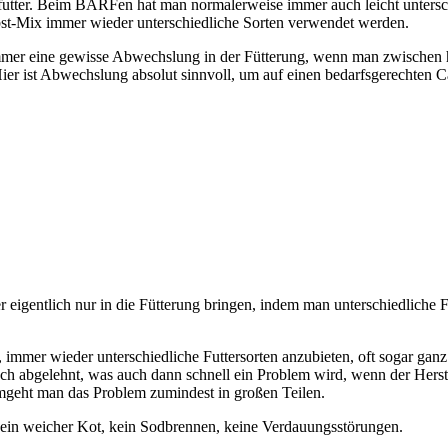
er. Beim BARFen hat man normalerweise immer auch leicht unterschiedl
bst-Mix immer wieder unterschiedliche Sorten verwendet werden.
immer eine gewisse Abwechslung in der Fütterung, wenn man zwische
ier ist Abwechslung absolut sinnvoll, um auf einen bedarfsgerechten 
 eigentlich nur in die Fütterung bringen, indem man unterschiedliche Fu
 immer wieder unterschiedliche Futtersorten anzubieten, oft sogar ganz
isch abgelehnt, was auch dann schnell ein Problem wird, wenn der Hers
geht man das Problem zumindest in großen Teilen.
kein weicher Kot, kein Sodbrennen, keine Verdauungsstörungen.