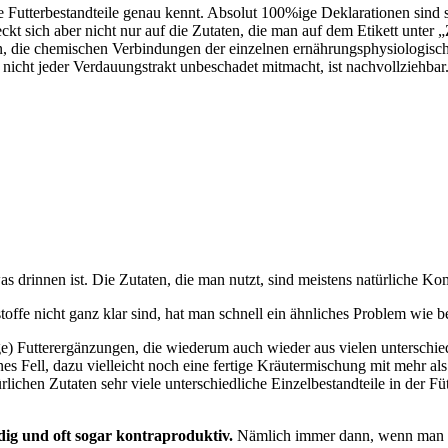
lle Futterbestandteile genau kennt. Absolut 100%ige Deklarationen sind 
reckt sich aber nicht nur auf die Zutaten, die man auf dem Etikett unt
, die chemischen Verbindungen der einzelnen ernährungsphysiologisch
 nicht jeder Verdauungstrakt unbeschadet mitmacht, ist nachvollziehbar
 drinnen ist. Die Zutaten, die man nutzt, sind meistens natürliche Ko
stoffe nicht ganz klar sind, hat man schnell ein ähnliches Problem wie b
e) Futterergänzungen, die wiederum auch wieder aus vielen unterschied
nes Fell, dazu vielleicht noch eine fertige Kräutermischung mit mehr a
rlichen Zutaten sehr viele unterschiedliche Einzelbestandteile in der F
dig und oft sogar kontraproduktiv.
Nämlich immer dann, wenn man gar