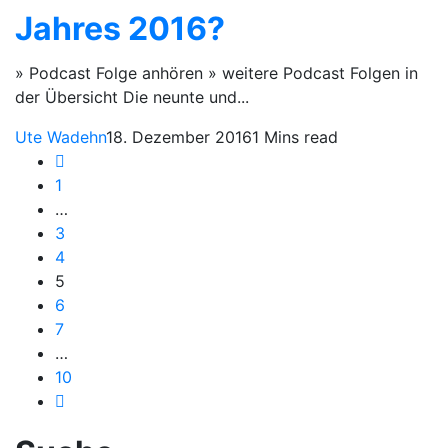
Jahres 2016?
» Podcast Folge anhören » weitere Podcast Folgen in
der Übersicht Die neunte und...
Ute Wadehn
18. Dezember 2016
1 Mins read
1
…
3
4
5
6
7
…
10